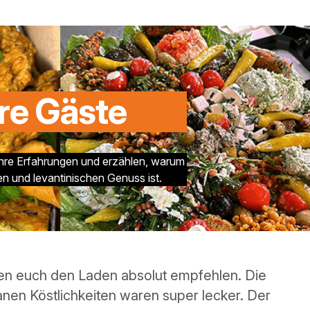
re Gäste
 ihre Erfahrungen und erzählen, warum
en und levantinischen Genuss ist.
gemütliches Ambiente….auch einfach mal zum
nen Plausch mit dem Chef, der sowieso stets