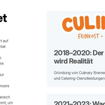
et
t auf
tail
2018–2020: Der 
o
wird Realität
hre
Gründung von Culinary Bremen
nur
und Catering-Dienstleistungen
unsere
ereich
2021–2023: Wa
ommt, um