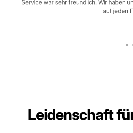
ein offenes Ohr hat! Wenn ihr leckere 
Leidenschaft fü