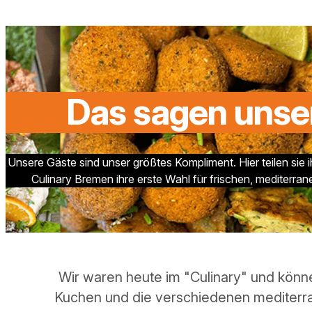
Das sagen unse
Unsere Gäste sind unser größtes Kompliment. Hier teilen sie
Culinary Bremen ihre erste Wahl für frischen, mediterran
Lecker, lecker, lecker….Freundliches, 
„Abhängen“ mit einen Cappucchino und ei