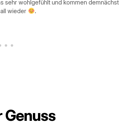
Sachen schmausen wollt, dann geht da hin!
r Genuss